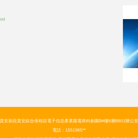
tml
貴安新區貴安綜合保稅區電子信息產業園電商科創園B#樓8層B801辦公
電話：1551965**